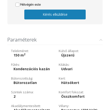
Hétvégén este
Kérés elküldése
Paraméterek
Telekméret:
Külső állapot:
2
150 m
Újszerű
Fűtés:
Kilátás:
Kondenzációs kazán
Udvari
Bútorozottság:
Kert:
Bútorozatlan
Hátsókert
Szintek száma:
Komfort fokozat:
2
Összkomfort
Akadálymentesített:
Villany: