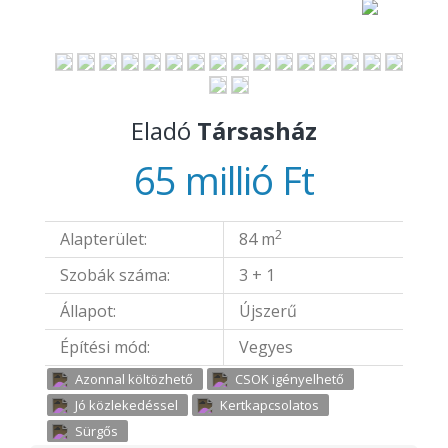
Eladó
Társasház
65 millió Ft
2
Alapterület:
84 m
Szobák száma:
3 + 1
Állapot:
Újszerű
Építési mód:
Vegyes
Azonnal költözhető
CSOK igényelhető
Jó közlekedéssel
Kertkapcsolatos
Sürgős