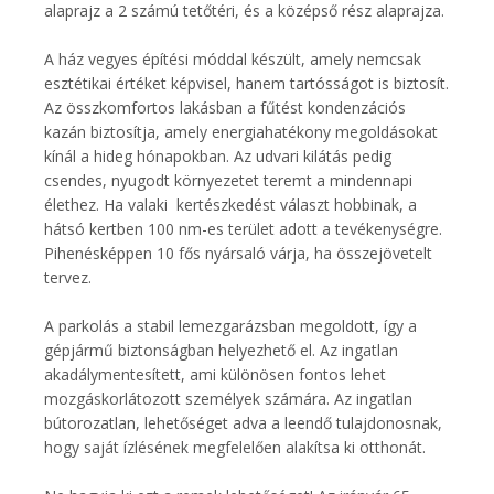
alaprajz a 2 számú tetőtéri, és a középső rész alaprajza.
A ház vegyes építési móddal készült, amely nemcsak
esztétikai értéket képvisel, hanem tartósságot is biztosít.
Az összkomfortos lakásban a fűtést kondenzációs
kazán biztosítja, amely energiahatékony megoldásokat
kínál a hideg hónapokban. Az udvari kilátás pedig
csendes, nyugodt környezetet teremt a mindennapi
élethez. Ha valaki kertészkedést választ hobbinak, a
hátsó kertben 100 nm-es terület adott a tevékenységre.
Pihenésképpen 10 fős nyársaló várja, ha összejövetelt
tervez.
A parkolás a stabil lemezgarázsban megoldott, így a
gépjármű biztonságban helyezhető el. Az ingatlan
akadálymentesített, ami különösen fontos lehet
mozgáskorlátozott személyek számára. Az ingatlan
bútorozatlan, lehetőséget adva a leendő tulajdonosnak,
hogy saját ízlésének megfelelően alakítsa ki otthonát.