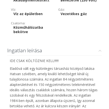
Akadálymentesített
Bevezetve (230 Volt)
Víz:
Gáz:
Víz az épületben
Vezetékes gáz
Csatorna:
Közműhálózatba
bekötve
Ingatlan leírása
IDE CSAK KÖLTÖZNIE KELL!!!!!!
Eladóvá vált egy különleges társasház középső lakása
Hatvan szívében, amely kiváló lehetőséget kínál új
tulajdonosa számára. Az ingatlan 84 négyzetméteres
alapterületével és 150 négyzetméteres telekméretével
ideális választás családok számára, hiszen három tágas
szobával és egy félszobával rendelkezik. Az ingatlan
1984-ben épült, azonban állapota újszerű, így azonnal
birtokba vehető. Az ár kulcsra készen irányár! Az