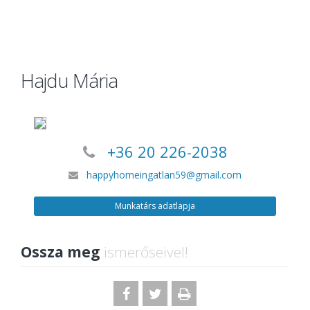
Hajdu Mária
+36 20 226-2038
happyhomeingatlan59@gmail.com
Munkatárs adatlapja
Ossza meg
ismerőseivel!