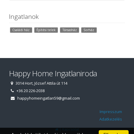
Ingatlanok
Családi ház
Építési telek
Társasház
Sorház
Happy Home Ingatlaniroda
3014 Hort, József Attila út 114
+36 20 226-2038
happyhomeingatlan59@gmail.com
Impresszum
Adatkezelés
|
Kapcsolat