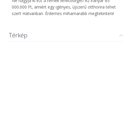
Ne hagyja ki ezt a remek lehetőséget! Az irányár 65
000.000 Ft, amiért egy igényes, újszerű otthonra tehet
szert Hatvanban. Érdemes mihamarabb megtekinteni!
Térkép