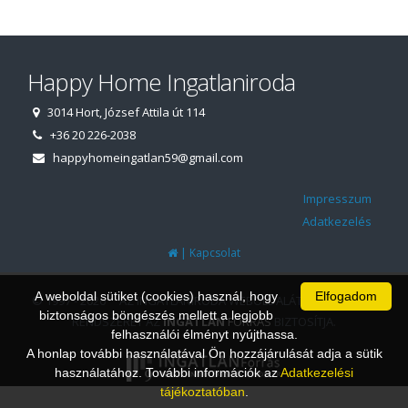
Happy Home Ingatlaniroda
3014 Hort, József Attila út 114
+36 20 226-2038
happyhomeingatlan59@gmail.com
Impresszum
Adatkezelés
|
Kapcsolat
A weboldal sütiket (cookies) használ, hogy
Elfogadom
© 1997 - 2026 AZ INGATLANIRODA WEBOLDALÁT ÉS ÜGYVITELI
biztonságos böngészés mellett a legjobb
RENDSZERÉT AZ
INGATLAN
FORRÁS
BIZTOSÍTJA.
felhasználói élményt nyújthassa.
A honlap további használatával Ön hozzájárulását adja a sütik
használatához. További információk az
Adatkezelési
tájékoztatóban
.