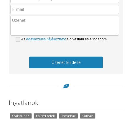
Az
Adatkezelési tájékoztatót
elolvastam és elfogadom.
Üzenet küldése
Ingatlanok
Családi ház
Építési telek
Társasház
Sorház