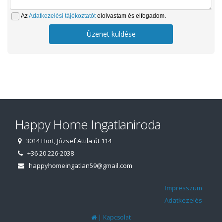
Az
Adatkezelési tájékoztatót
elolvastam és elfogadom.
Üzenet küldése
Happy Home Ingatlaniroda
3014 Hort, József Attila út 114
+36 20 226-2038
happyhomeingatlan59@gmail.com
Impresszum
Adatkezelés
|
Kapcsolat