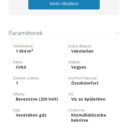
Kérés elküldése
Paraméterek
Telekméret:
Külső állapot:
2
1 634 m
Vakolatlan
Fűtés:
Kilátás:
Cirkó
Vegyes
Szintek száma:
Komfort fokozat:
1
Összkomfort
Villany:
Víz:
Bevezetve (230 Volt)
Víz az épületben
Gáz:
Csatorna:
Vezetékes gáz
Közműhálózatba
bekötve