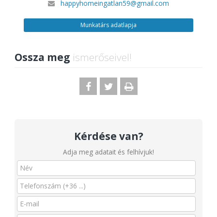
happyhomeingatlan59@gmail.com
Munkatárs adatlapja
Ossza meg
ismerőseivel!
Kérdése van?
Adja meg adatait és felhívjuk!