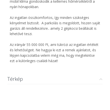
mobil klíma gondoskodik a kellemes hőmérsékletről a
nyári hónapokban.
Az ingatlan összkomfortos, így minden szükséges
kényelmet biztosít. A parkolás is megoldott, hiszen saját
garázs áll rendelkezésre.. amely 2 gépkocsi beállását is
lehetővé teszi.
Az irányár 55 000 000 Ft, ami tükrözi az ingatlan értékét
és lehetőségeit. Ne hagyja ki ezt a remek ajánlatot, és
lépjen kapcsolatba velem még ma, hogy megtekintse
ezt a különleges családi házat!
Térkép