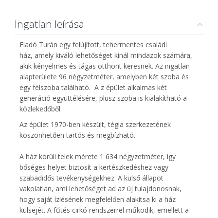
Ingatlan leírása
Eladó Turán egy felújított, tehermentes családi
ház, amely kiváló lehetőséget kínál mindazok számára,
akik kényelmes és tágas otthont keresnek. Az ingatlan
alapterülete 96 négyzetméter, amelyben két szoba és
egy félszoba található. A z épület alkalmas két
generáció együttélésére, plusz szoba is kialakítható a
közlekedőből.
Az épület 1970-ben készült, tégla szerkezetének
köszönhetően tartós és megbízható.
A ház körüli telek mérete 1 634 négyzetméter, így
bőséges helyet biztosít a kertészkedéshez vagy
szabadidős tevékenységekhez. A külső állapot
vakolatlan, ami lehetőséget ad az új tulajdonosnak,
hogy saját ízlésének megfelelően alakítsa ki a ház
külsejét. A fűtés cirkó rendszerrel működik, emellett a