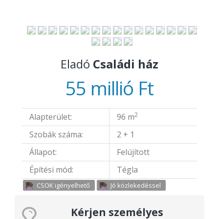
Eladó
Családi ház
55 millió Ft
2
Alapterület:
96 m
Szobák száma:
2 + 1
Állapot:
Felújított
Építési mód:
Tégla
CSOK igényelhető
Jó közlekedéssel
Kérjen személyes