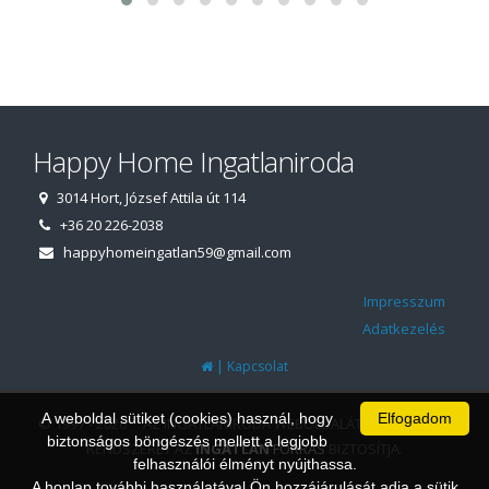
Happy Home Ingatlaniroda
3014 Hort, József Attila út 114
+36 20 226-2038
happyhomeingatlan59@gmail.com
Impresszum
Adatkezelés
|
Kapcsolat
A weboldal sütiket (cookies) használ, hogy
Elfogadom
© 1997 - 2026 AZ INGATLANIRODA WEBOLDALÁT ÉS ÜGYVITELI
biztonságos böngészés mellett a legjobb
RENDSZERÉT AZ
INGATLAN
FORRÁS
BIZTOSÍTJA.
felhasználói élményt nyújthassa.
A honlap további használatával Ön hozzájárulását adja a sütik