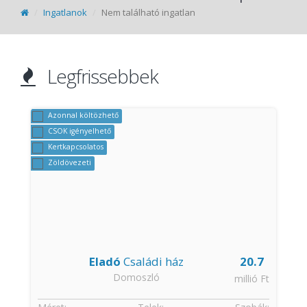
Ingatlanok
Nem található ingatlan
Legfrissebbek
Azonnal költözhető
CSOK igényelhető
Kertkapcsolatos
Zöldövezeti
Eladó
Családi ház
20.7
Domoszló
t
millió Ft