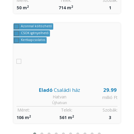
Méret:
Telek:
Szobák:
2
2
50 m
714 m
1
Azonnal költözhető
CSOK igényelhető
Kertkapcsolatos
Eladó
Családi ház
29.99
Hatvan
t
millió Ft
Újhatvan
:
Méret:
Telek:
Szobák:
2
2
106 m
561 m
3