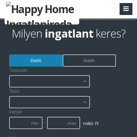
Milyen
ingatlant
keres?
Eladó
Kiadó
Település
Típus
Irányár
-
millió Ft