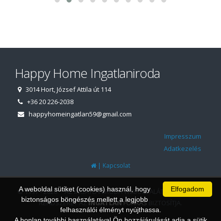
Happy Home Ingatlaniroda
3014 Hort, József Attila út 114
+36 20 226-2038
happyhomeingatlan59@gmail.com
Impresszum
Adatkezelés
|
Kapcsolat
A weboldal sütiket (cookies) használ, hogy
Elfogadom
© 1997 - 2026 AZ INGATLANIRODA WEBOLDALÁT ÉS ÜGYVITELI
biztonságos böngészés mellett a legjobb
RENDSZERÉT AZ
INGATLAN
FORRÁS
BIZTOSÍTJA.
felhasználói élményt nyújthassa.
A honlap további használatával Ön hozzájárulását adja a sütik