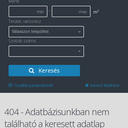
Méret
-
2
m
Terület, városrész
Válasszon települést
Szobák száma
Keresés
További paraméterek
Kereső kiürítése
404 - Adatbázisunkban nem
található a keresett adatlap