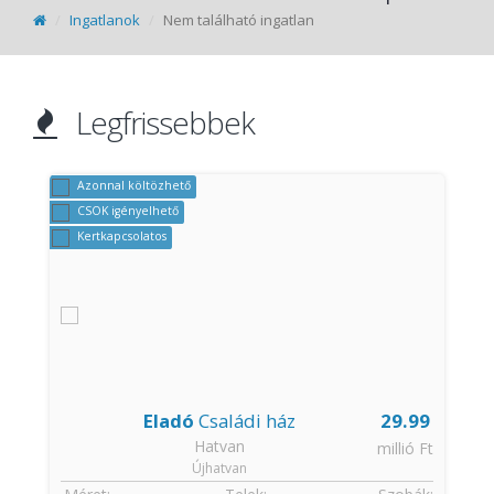
Ingatlanok
Nem található ingatlan
Legfrissebbek
Azonnal költözhető
CSOK igényelhető
Kertkapcsolatos
Eladó
Családi ház
29.99
Hatvan
t
millió Ft
Újhatvan