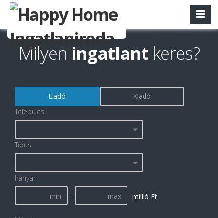
Milyen
ingatlant
keres?
Eladó
Kiadó
Település
Típus
Irányár
-
millió Ft