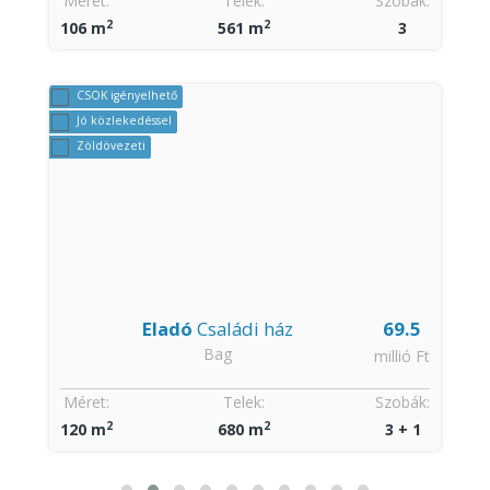
Méret:
Telek:
Szobák:
2
2
106 m
561 m
3
CSOK igényelhető
Jó közlekedéssel
Zöldövezeti
Eladó
Családi ház
69.5
Bag
t
millió Ft
:
Méret:
Telek:
Szobák:
2
2
120 m
680 m
3 + 1