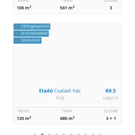
Méret:
Telek:
Szobák:
2
2
106 m
561 m
3
CSOK igényelhető
Jó közlekedéssel
Zöldövezeti
Eladó
Családi ház
69.5
Bag
t
millió Ft
:
Méret:
Telek:
Szobák:
2
2
120 m
680 m
3 + 1