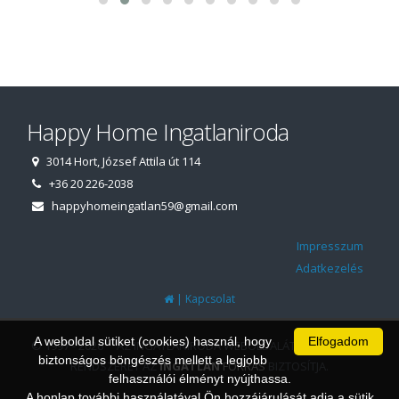
Happy Home Ingatlaniroda
3014 Hort, József Attila út 114
+36 20 226-2038
happyhomeingatlan59@gmail.com
Impresszum
Adatkezelés
|
Kapcsolat
A weboldal sütiket (cookies) használ, hogy
Elfogadom
© 1997 - 2026 AZ INGATLANIRODA WEBOLDALÁT ÉS ÜGYVITELI
biztonságos böngészés mellett a legjobb
RENDSZERÉT AZ
INGATLAN
FORRÁS
BIZTOSÍTJA.
felhasználói élményt nyújthassa.
A honlap további használatával Ön hozzájárulását adja a sütik