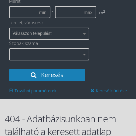
Méret
-
2
m
Terület, városrész
Válasszon települést
Szobák száma
Keresés
További paraméterek
Kereső kiürítése
404 - Adatbázisunkban nem
található a keresett adatlap