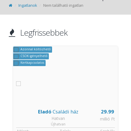
Ingatlanok
Nem található ingatlan
Legfrissebbek
Azonnal költözhető
CSOK igényelhető
Kertkapcsolatos
Eladó
Családi ház
29.99
Hatvan
t
millió Ft
Újhatvan