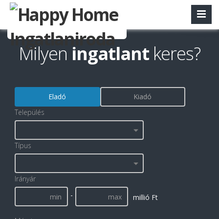
Milyen
ingatlant
keres?
Eladó
Kiadó
Település
Típus
Irányár
-
millió Ft