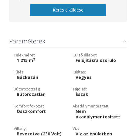
Kérés elküldése
Paraméterek
Telekméret:
Külső állapot:
2
1 215 m
Felújításra szoruló
Fűtés:
Kilátás:
Gázkazán
Vegyes
Bútorozottság:
Tájolás:
Bútorozatlan
Észak
Komfort fokozat:
Akadálymentesített:
Összkomfort
Nem
akadálymentesített
Villany:
Víz:
Bevezetve (230 Volt)
Víz az épületben