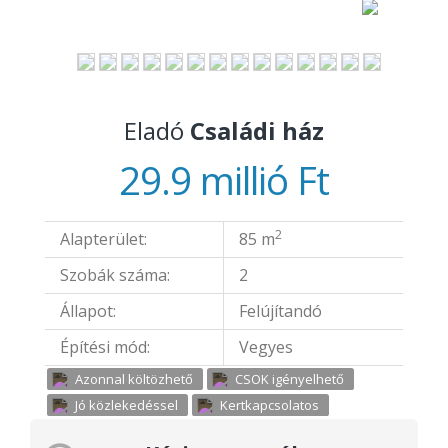
Eladó
Családi ház
29.9 millió Ft
2
Alapterület:
85 m
Szobák száma:
2
Állapot:
Felújítandó
Építési mód:
Vegyes
Azonnal költözhető
CSOK igényelhető
Jó közlekedéssel
Kertkapcsolatos