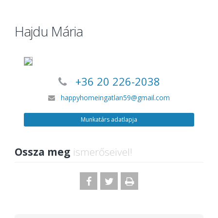
Hajdu Mária
+36 20 226-2038
happyhomeingatlan59@gmail.com
Munkatárs adatlapja
Ossza meg
ismerőseivel!