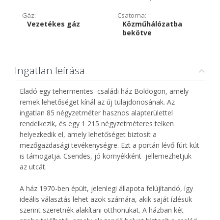
Gáz:
Csatorna:
Vezetékes gáz
Közműhálózatba
bekötve
Ingatlan leírása
Eladó egy tehermentes családi ház Boldogon, amely
remek lehetőséget kínál az új tulajdonosának. Az
ingatlan 85 négyzetméter hasznos alapterülettel
rendelkezik, és egy 1 215 négyzetméteres telken
helyezkedik el, amely lehetőséget biztosít a
mezőgazdasági tevékenységre. Ezt a portán lévő fúrt kút
is támogatja. Csendes, jó környékként jellemezhetjük
az utcát.
A ház 1970-ben épült, jelenlegi állapota felújítandó, így
ideális választás lehet azok számára, akik saját ízlésük
szerint szeretnék alakítani otthonukat. A házban két