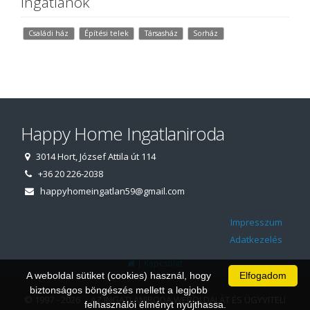
Ingatlanok
Családi ház
Építési telek
Társasház
Sorház
Happy Home Ingatlaniroda
3014 Hort, József Attila út 114
+36 20 226-2038
happyhomeingatlan59@gmail.com
Impresszum
Adatkezelés
|
Kapcsolat
A weboldal sütiket (cookies) használ, hogy
Elfogadom
biztonságos böngészés mellett a legjobb
© 1997 - 2026 AZ INGATLANIRODA WEBOLDALÁT ÉS ÜGYVITELI
felhasználói élményt nyújthassa.