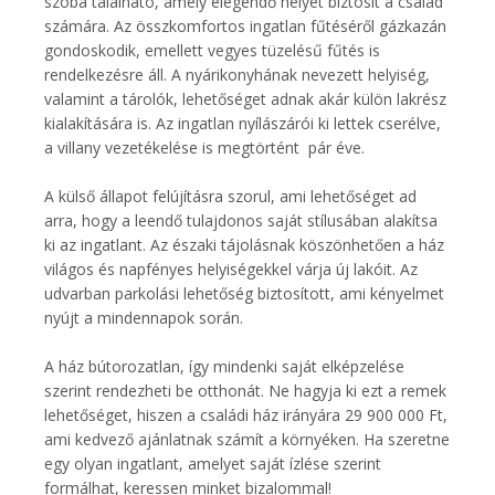
szoba található, amely elegendő helyet biztosít a család
számára. Az összkomfortos ingatlan fűtéséről gázkazán
gondoskodik, emellett vegyes tüzelésű fűtés is
rendelkezésre áll. A nyárikonyhának nevezett helyiség,
valamint a tárolók, lehetőséget adnak akár külön lakrész
kialakítására is. Az ingatlan nyílászárói ki lettek cserélve,
a villany vezetékelése is megtörtént pár éve.
A külső állapot felújításra szorul, ami lehetőséget ad
arra, hogy a leendő tulajdonos saját stílusában alakítsa
ki az ingatlant. Az északi tájolásnak köszönhetően a ház
világos és napfényes helyiségekkel várja új lakóit. Az
udvarban parkolási lehetőség biztosított, ami kényelmet
nyújt a mindennapok során.
A ház bútorozatlan, így mindenki saját elképzelése
szerint rendezheti be otthonát. Ne hagyja ki ezt a remek
lehetőséget, hiszen a családi ház irányára 29 900 000 Ft,
ami kedvező ajánlatnak számít a környéken. Ha szeretne
egy olyan ingatlant, amelyet saját ízlése szerint
formálhat, keressen minket bizalommal!