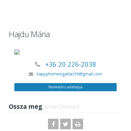
Hajdu Mária
+36 20 226-2038
happyhomeingatlan59@gmail.com
Munkatárs adatlapja
Ossza meg
ismerőseivel!