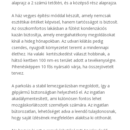
alaprajz a 2 számú tetőtéri, és a középső rész alaprajza.
A ház vegyes építési móddal készült, amely nemcsak
esztétikai értéket képvisel, hanem tartósságot is biztosít.
Az összkomfortos lakásban a fűtést kondenzációs
kazán biztosítja, amely energiahatékony megoldásokat
kínál a hideg hónapokban. Az udvari kilátás pedig
csendes, nyugodt környezetet teremt a mindennapi
élethez. Ha valaki kertészkedést választ hobbinak, a
hátsó kertben 100 nm-es terület adott a tevékenységre.
Pihenésképpen 10 fős nyársaló várja, ha összejövetelt
tervez.
A parkolás a stabil lemezgarázsban megoldott, így a
gépjármű biztonságban helyezhető el. Az ingatlan
akadálymentesített, ami különösen fontos lehet
mozgáskorlátozott személyek számára. Az ingatlan
bútorozatlan, lehetőséget adva a leendő tulajdonosnak,
hogy saját ízlésének megfelelően alakítsa ki otthonát.