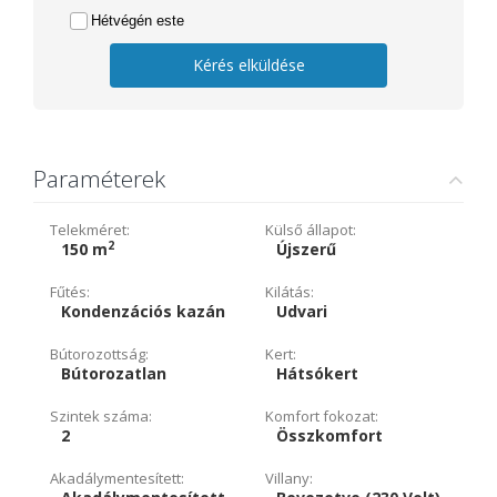
Hétvégén este
Kérés elküldése
Paraméterek
Telekméret:
Külső állapot:
2
150 m
Újszerű
Fűtés:
Kilátás:
Kondenzációs kazán
Udvari
Bútorozottság:
Kert:
Bútorozatlan
Hátsókert
Szintek száma:
Komfort fokozat:
2
Összkomfort
Akadálymentesített:
Villany: