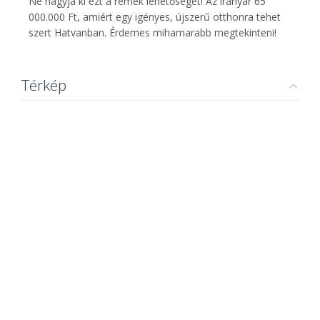
Ne hagyja ki ezt a remek lehetőséget! Az irányár 65
000.000 Ft, amiért egy igényes, újszerű otthonra tehet
szert Hatvanban. Érdemes mihamarabb megtekinteni!
Térkép