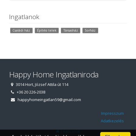
Ingatlanok
Családi ház
Építési telek
Társasház
Sorház
Happy Home Ingatlaniroda
3014 Hort, József Attila út 114
+36 20 226-2038
happyhomeingatlan59@gmail.com
Impresszum
Adatkezelés
|
Kapcsolat