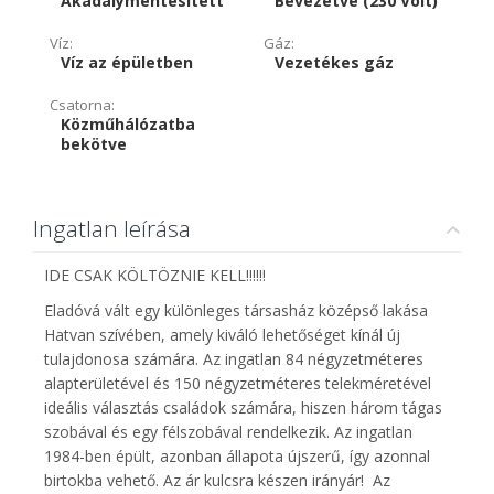
Akadálymentesített
Bevezetve (230 Volt)
Víz:
Gáz:
Víz az épületben
Vezetékes gáz
Csatorna:
Közműhálózatba
bekötve
Ingatlan leírása
IDE CSAK KÖLTÖZNIE KELL!!!!!!
Eladóvá vált egy különleges társasház középső lakása
Hatvan szívében, amely kiváló lehetőséget kínál új
tulajdonosa számára. Az ingatlan 84 négyzetméteres
alapterületével és 150 négyzetméteres telekméretével
ideális választás családok számára, hiszen három tágas
szobával és egy félszobával rendelkezik. Az ingatlan
1984-ben épült, azonban állapota újszerű, így azonnal
birtokba vehető. Az ár kulcsra készen irányár! Az