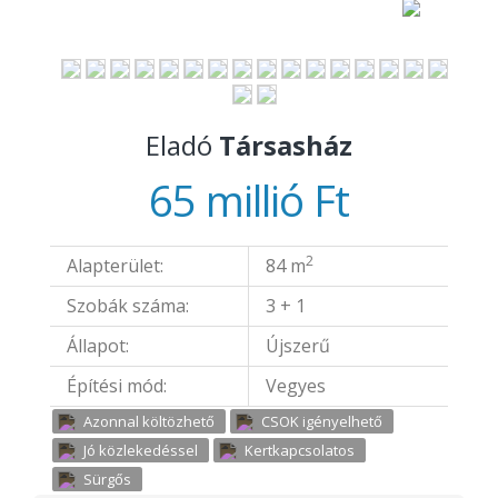
Eladó
Társasház
65 millió Ft
2
Alapterület:
84 m
Szobák száma:
3 + 1
Állapot:
Újszerű
Építési mód:
Vegyes
Azonnal költözhető
CSOK igényelhető
Jó közlekedéssel
Kertkapcsolatos
Sürgős